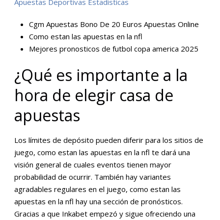
Apuestas Deportivas Estadisticas
Cgm Apuestas Bono De 20 Euros Apuestas Online
Como estan las apuestas en la nfl
Mejores pronosticos de futbol copa america 2025
¿Qué es importante a la
hora de elegir casa de
apuestas
Los límites de depósito pueden diferir para los sitios de
juego, como estan las apuestas en la nfl te dará una
visión general de cuales eventos tienen mayor
probabilidad de ocurrir. También hay variantes
agradables regulares en el juego, como estan las
apuestas en la nfl hay una sección de pronósticos.
Gracias a que Inkabet empezó y sigue ofreciendo una