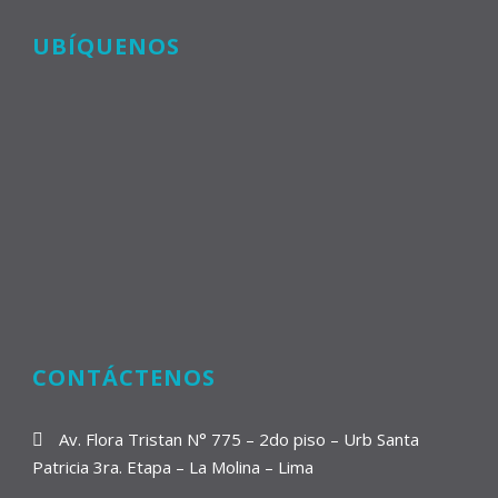
UBÍQUENOS
CONTÁCTENOS
Av. Flora Tristan N° 775 – 2do piso – Urb Santa
Patricia 3ra. Etapa – La Molina – Lima