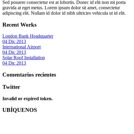
Sed posuere consectetur est at lobortis. Donec id elit non mi porta
gravida at eget metus. Lorem ipsum dolor sit amet, consectetur
adipiscing elit. Nullam id dolor id nibh ultricies vehicula ut id elit.
Recent Works
London Bank Headquarter
04 Dic 2013
International Airport
04 Dic 2013
Solar Roof Installation
04 Dic 2013
Comentarios recientes
Twitter
Invalid or expired token.
UBÍQUENOS