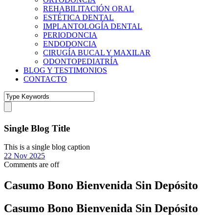
REHABILITACIÓN ORAL
ESTÉTICA DENTAL
IMPLANTOLOGÍA DENTAL
PERIODONCIA
ENDODONCIA
CIRUGÍA BUCAL Y MAXILAR
ODONTOPEDIATRÍA
BLOG Y TESTIMONIOS
CONTACTO
Single Blog Title
This is a single blog caption
22 Nov 2025
Comments are off
Casumo Bono Bienvenida Sin Depósito
Casumo Bono Bienvenida Sin Depósito