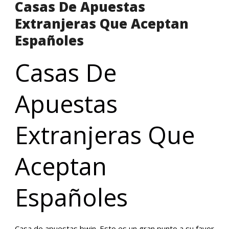
Casas De Apuestas
Extranjeras Que Aceptan
Españoles
Casas De
Apuestas
Extranjeras Que
Aceptan
Españoles
Casa de apuestas bwin. Esto es un gran punto a su favor