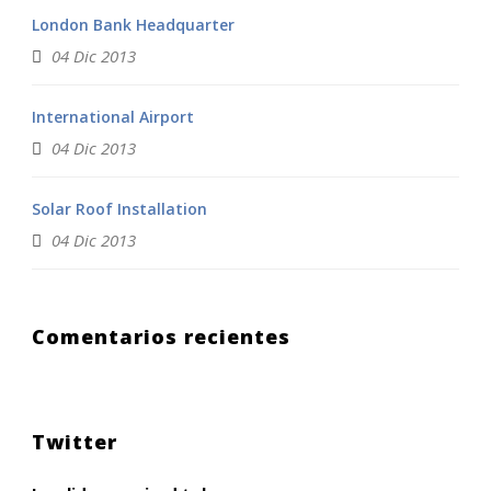
London Bank Headquarter
04 Dic 2013
International Airport
04 Dic 2013
Solar Roof Installation
04 Dic 2013
Comentarios recientes
Twitter