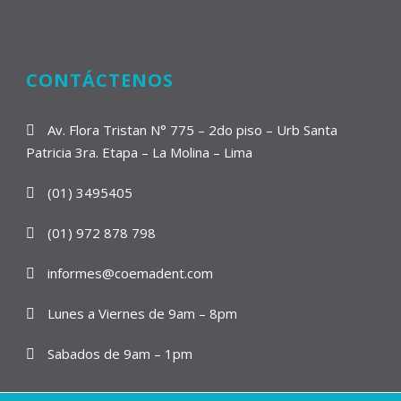
CONTÁCTENOS
Av. Flora Tristan N° 775 – 2do piso – Urb Santa
Patricia 3ra. Etapa – La Molina – Lima
(01) 3495405
(01) 972 878 798
informes@coemadent.com
Lunes a Viernes de 9am – 8pm
Sabados de 9am – 1pm