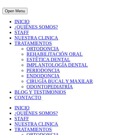
Open Menu
INICIO
¿QUIÉNES SOMOS?
STAFF
NUESTRA CLINICA
TRATAMIENTOS
ORTODONCIA
REHABILITACIÓN ORAL
ESTÉTICA DENTAL
IMPLANTOLOGÍA DENTAL
PERIODONCIA
ENDODONCIA
CIRUGÍA BUCAL Y MAXILAR
ODONTOPEDIATRÍA
BLOG Y TESTIMONIOS
CONTACTO
INICIO
¿QUIÉNES SOMOS?
STAFF
NUESTRA CLINICA
TRATAMIENTOS
ORTODONCIA