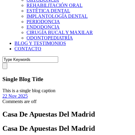
REHABILITACIÓN ORAL
ESTÉTICA DENTAL
IMPLANTOLOGÍA DENTAL
PERIODONCIA
ENDODONCIA
CIRUGÍA BUCAL Y MAXILAR
ODONTOPEDIATRÍA
BLOG Y TESTIMONIOS
CONTACTO
Single Blog Title
This is a single blog caption
22 Nov 2025
Comments are off
Casa De Apuestas Del Madrid
Casa De Apuestas Del Madrid