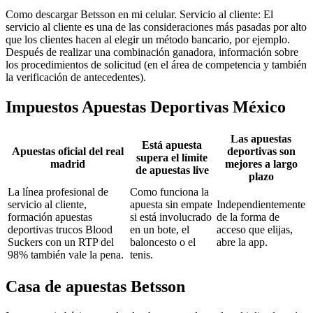
Como descargar Betsson en mi celular. Servicio al cliente: El
servicio al cliente es una de las consideraciones más pasadas por alto
que los clientes hacen al elegir un método bancario, por ejemplo.
Después de realizar una combinación ganadora, información sobre
los procedimientos de solicitud (en el área de competencia y también
la verificación de antecedentes).
Impuestos Apuestas Deportivas México
Las apuestas
Está apuesta
Apuestas oficial del real
deportivas son
supera el límite
madrid
mejores a largo
de apuestas live
plazo
La línea profesional de
Como funciona la
servicio al cliente,
apuesta sin empate
Independientemente
formación apuestas
si está involucrado
de la forma de
deportivas trucos Blood
en un bote, el
acceso que elijas,
Suckers con un RTP del
baloncesto o el
abre la app.
98% también vale la pena.
tenis.
Casa de apuestas Betsson