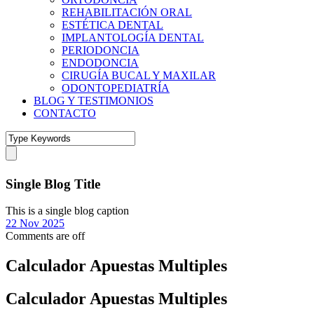
REHABILITACIÓN ORAL
ESTÉTICA DENTAL
IMPLANTOLOGÍA DENTAL
PERIODONCIA
ENDODONCIA
CIRUGÍA BUCAL Y MAXILAR
ODONTOPEDIATRÍA
BLOG Y TESTIMONIOS
CONTACTO
Single Blog Title
This is a single blog caption
22 Nov 2025
Comments are off
Calculador Apuestas Multiples
Calculador Apuestas Multiples