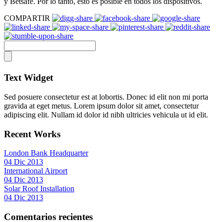
y Betsafe. Por lo tanto, esto es posible en todos los dispositivos.
COMPARTIR
Text Widget
Sed posuere consectetur est at lobortis. Donec id elit non mi porta
gravida at eget metus. Lorem ipsum dolor sit amet, consectetur
adipiscing elit. Nullam id dolor id nibh ultricies vehicula ut id elit.
Recent Works
London Bank Headquarter
04 Dic 2013
International Airport
04 Dic 2013
Solar Roof Installation
04 Dic 2013
Comentarios recientes