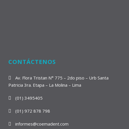
CONTÁCTENOS
Av. Flora Tristan N° 775 – 2do piso – Urb Santa
Patricia 3ra. Etapa – La Molina – Lima
(01) 3495405
(01) 972 878 798
informes@coemadent.com