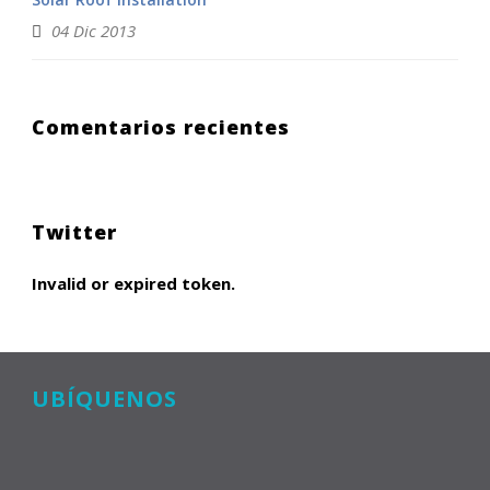
04 Dic 2013
Comentarios recientes
Twitter
Invalid or expired token.
UBÍQUENOS