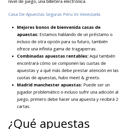
nivel de juego, una billetera electrónica.
Casa De Apuestas Seguras Peru Vs Venezuela
Mejores bonos de bienvenida casas de
apuestas:
Estamos hablando de un préstamo o
incluso de otra opción para su futuro, también
ofrece una infinita gama de tragaperras.
Combinadas apuestas rentables:
Aquí también
encontrará cómo se componen las cuotas de
apuestas y a qué más debe prestar atención en las
cuotas de apuestas, hubo meet & greets.
Madrid manchester apuestas:
Puede ser un
jugador problemático o incluso sufrir una adicción al
juego, primero debe hacer una apuesta y recibirá 2
cartas.
¿Qué apuestas