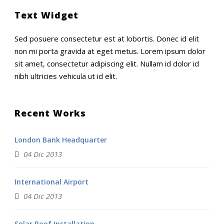
Text Widget
Sed posuere consectetur est at lobortis. Donec id elit
non mi porta gravida at eget metus. Lorem ipsum dolor
sit amet, consectetur adipiscing elit. Nullam id dolor id
nibh ultricies vehicula ut id elit.
Recent Works
London Bank Headquarter
04 Dic 2013
International Airport
04 Dic 2013
Solar Roof Installation