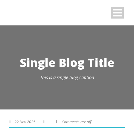
Single Blog Title
This is a single blog caption
22 Nov 2025
Comments are off