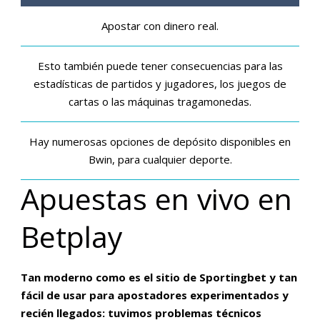
Apostar con dinero real.
Esto también puede tener consecuencias para las
estadísticas de partidos y jugadores, los juegos de
cartas o las máquinas tragamonedas.
Hay numerosas opciones de depósito disponibles en
Bwin, para cualquier deporte.
Apuestas en vivo en
Betplay
Tan moderno como es el sitio de Sportingbet y tan
fácil de usar para apostadores experimentados y
recién llegados: tuvimos problemas técnicos