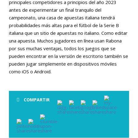
principales competidores a principios del año 2023
antes de experimentar un final tranquilo del
campeonato, una casa de apuestas italiana tendrá
probabilidades más altas para el fútbol de la Serie B
italiana que un sitio de apuestas no italiano. Como editar
una apuesta. Muchos jugadores en línea usan Rabona
por sus muchas ventajas, todos los juegos que se
pueden encontrar en la versión de escritorio también se
pueden jugar simplemente en dispositivos móviles
como iOS o Android.
COMPARTIR