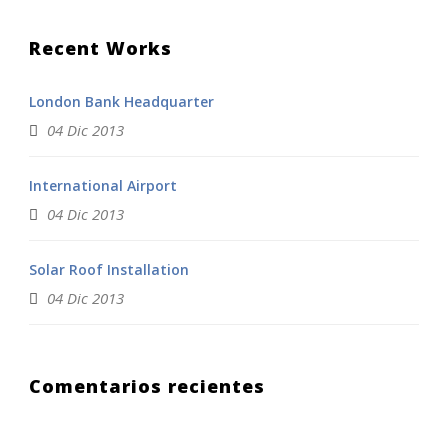
Recent Works
London Bank Headquarter
04 Dic 2013
International Airport
04 Dic 2013
Solar Roof Installation
04 Dic 2013
Comentarios recientes