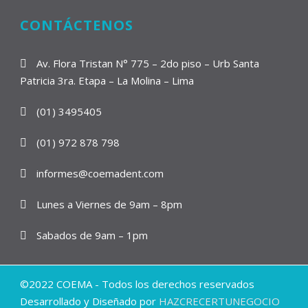
CONTÁCTENOS
Av. Flora Tristan N° 775 – 2do piso – Urb Santa
Patricia 3ra. Etapa – La Molina – Lima
(01) 3495405
(01) 972 878 798
informes@coemadent.com
Lunes a Viernes de 9am – 8pm
Sabados de 9am – 1pm
©2022 COEMA - Todos los derechos reservados
Desarrollado y Diseñado por
HAZCRECERTUNEGOCIO