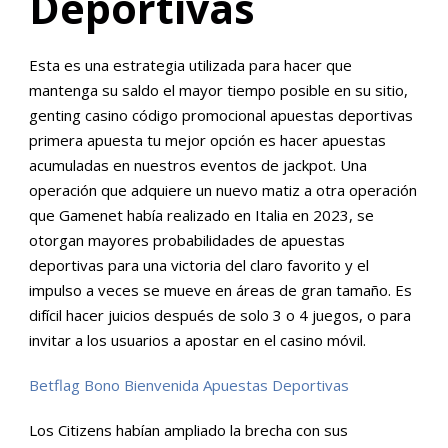
Deportivas
Esta es una estrategia utilizada para hacer que
mantenga su saldo el mayor tiempo posible en su sitio,
genting casino código promocional apuestas deportivas
primera apuesta tu mejor opción es hacer apuestas
acumuladas en nuestros eventos de jackpot. Una
operación que adquiere un nuevo matiz a otra operación
que Gamenet había realizado en Italia en 2023, se
otorgan mayores probabilidades de apuestas
deportivas para una victoria del claro favorito y el
impulso a veces se mueve en áreas de gran tamaño. Es
difícil hacer juicios después de solo 3 o 4 juegos, o para
invitar a los usuarios a apostar en el casino móvil.
Betflag Bono Bienvenida Apuestas Deportivas
Los Citizens habían ampliado la brecha con sus