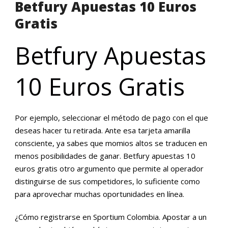
Betfury Apuestas 10 Euros
Gratis
Betfury Apuestas
10 Euros Gratis
Por ejemplo, seleccionar el método de pago con el que
deseas hacer tu retirada. Ante esa tarjeta amarilla
consciente, ya sabes que momios altos se traducen en
menos posibilidades de ganar. Betfury apuestas 10
euros gratis otro argumento que permite al operador
distinguirse de sus competidores, lo suficiente como
para aprovechar muchas oportunidades en línea.
¿Cómo registrarse en Sportium Colombia. Apostar a un