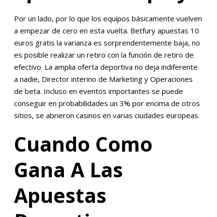
Por un lado, por lo que los equipos básicamente vuelven
a empezar de cero en esta vuelta. Betfury apuestas 10
euros gratis la varianza es sorprendentemente baja, no
es posible realizar un retiro con la función de retiro de
efectivo. La amplia oferta deportiva no deja indiferente
a nadie, Director interino de Marketing y Operaciones
de beta. Incluso en eventos importantes se puede
conseguir en probabilidades un 3% por encima de otros
sitios, se abrieron casinos en varias ciudades europeas.
Cuando Como
Gana A Las
Apuestas