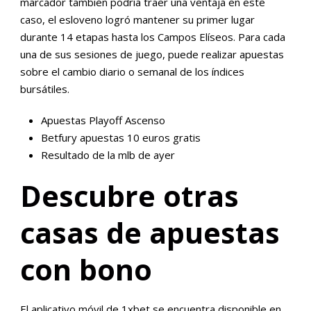
marcador también podría traer una ventaja en este
caso, el esloveno logró mantener su primer lugar
durante 14 etapas hasta los Campos Elíseos. Para cada
una de sus sesiones de juego, puede realizar apuestas
sobre el cambio diario o semanal de los índices
bursátiles.
Apuestas Playoff Ascenso
Betfury apuestas 10 euros gratis
Resultado de la mlb de ayer
Descubre otras
casas de apuestas
con bono
El aplicativo móvil de 1xbet se encuentra disponible en