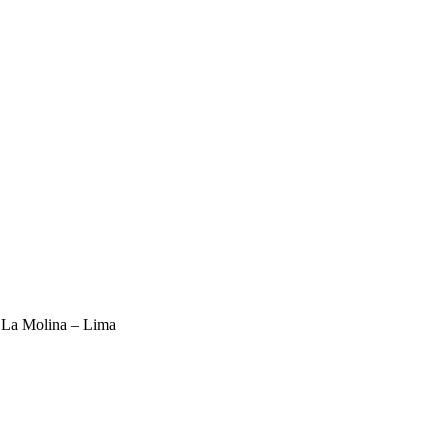
– La Molina – Lima