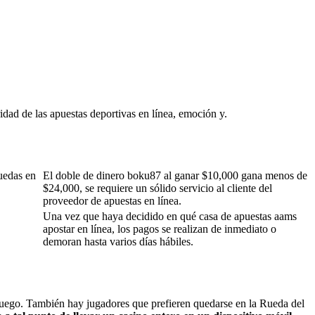
dad de las apuestas deportivas en línea, emoción y.
uedas en
El doble de dinero boku87 al ganar $10,000 gana menos de
$24,000, se requiere un sólido servicio al cliente del
proveedor de apuestas en línea.
Una vez que haya decidido en qué casa de apuestas aams
apostar en línea, los pagos se realizan de inmediato o
demoran hasta varios días hábiles.
al juego. También hay jugadores que prefieren quedarse en la Rueda del