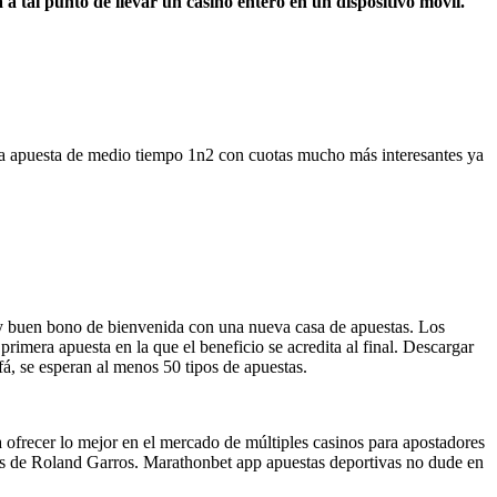
 tal punto de llevar un casino entero en un dispositivo móvil.
 la apuesta de medio tiempo 1n2 con cuotas mucho más interesantes ya
y buen bono de bienvenida con una nueva casa de apuestas. Los
mera apuesta en la que el beneficio se acredita al final. Descargar
á, se esperan al menos 50 tipos de apuestas.
 ofrecer lo mejor en el mercado de múltiples casinos para apostadores
dos de Roland Garros. Marathonbet app apuestas deportivas no dude en