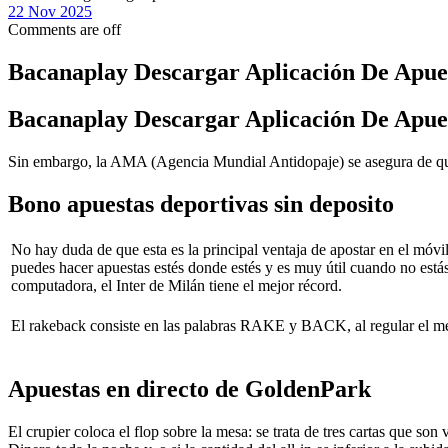
22 Nov 2025
Comments are off
Bacanaplay Descargar Aplicación De Apue
Bacanaplay Descargar Aplicación De Apue
Sin embargo, la AMA (Agencia Mundial Antidopaje) se asegura de que e
Bono apuestas deportivas sin deposito
No hay duda de que esta es la principal ventaja de apostar en el móv
puedes hacer apuestas estés donde estés y es muy útil cuando no estás
computadora, el Inter de Milán tiene el mejor récord.
El rakeback consiste en las palabras RAKE y BACK, al regular el me
Apuestas en directo de GoldenPark
El crupier coloca el flop sobre la mesa: se trata de tres cartas que s