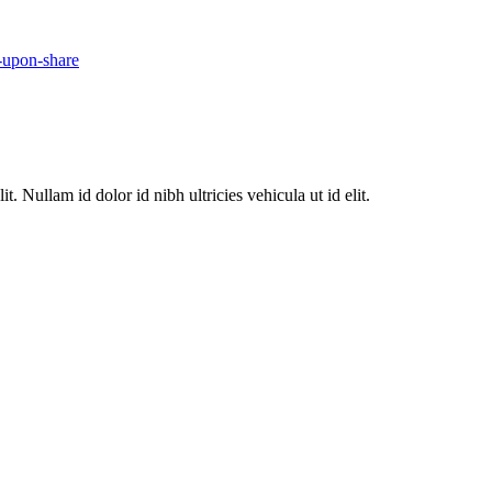
. Nullam id dolor id nibh ultricies vehicula ut id elit.