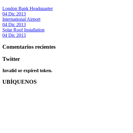
London Bank Headquarter
04 Dic 2013
International Airport
04 Dic 2013
Solar Roof Installation
04 Dic 2013
Comentarios recientes
Twitter
Invalid or expired token.
UBÍQUENOS