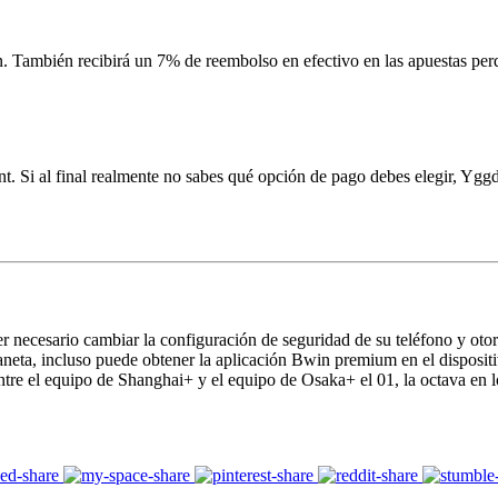
n. También recibirá un 7% de reembolso en efectivo en las apuestas per
. Si al final realmente no sabes qué opción de pago debes elegir, Yggd
necesario cambiar la configuración de seguridad de su teléfono y otorg
laneta, incluso puede obtener la aplicación Bwin premium en el disposit
tre el equipo de Shanghai+ y el equipo de Osaka+ el 01, la octava en l