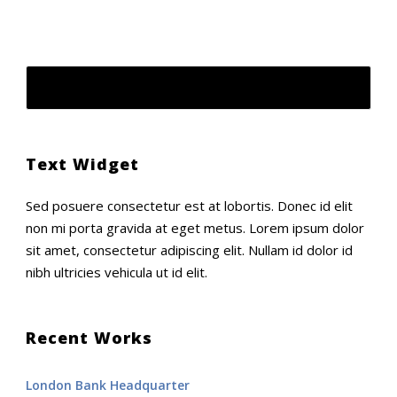
Text Widget
Sed posuere consectetur est at lobortis. Donec id elit
non mi porta gravida at eget metus. Lorem ipsum dolor
sit amet, consectetur adipiscing elit. Nullam id dolor id
nibh ultricies vehicula ut id elit.
Recent Works
London Bank Headquarter