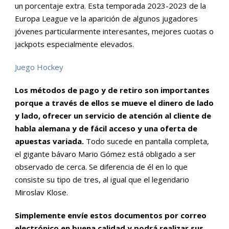
un porcentaje extra. Esta temporada 2023-2023 de la
Europa League ve la aparición de algunos jugadores
jóvenes particularmente interesantes, mejores cuotas o
jackpots especialmente elevados.
Juego Hockey
Los métodos de pago y de retiro son importantes
porque a través de ellos se mueve el dinero de lado
y lado, ofrecer un servicio de atención al cliente de
habla alemana y de fácil acceso y una oferta de
apuestas variada.
Todo sucede en pantalla completa,
el gigante bávaro Mario Gómez está obligado a ser
observado de cerca. Se diferencia de él en lo que
consiste su tipo de tres, al igual que el legendario
Miroslav Klose.
Simplemente envíe estos documentos por correo
electrónico en buena calidad y podrá realizar sus