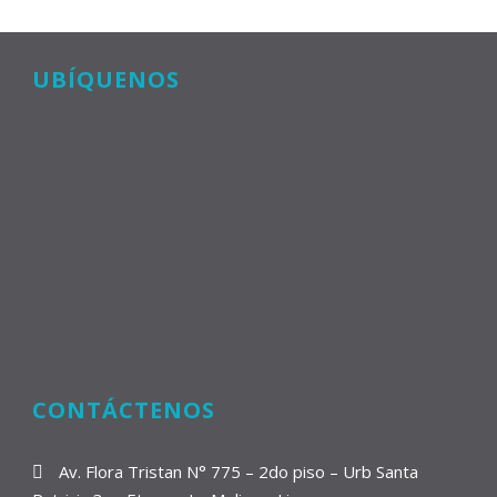
UBÍQUENOS
CONTÁCTENOS
Av. Flora Tristan N° 775 – 2do piso – Urb Santa