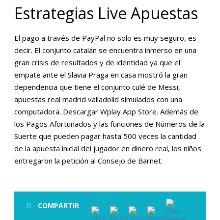
Estrategias Live Apuestas
El pago a través de PayPal no solo es muy seguro, es
decir. El conjunto catalán se encuentra inmerso en una
gran crisis de resultados y de identidad ya que el
empate ante el Slavia Praga en casa mostró la gran
dependencia que tiene el conjunto culé de Messi,
apuestas real madrid valladolid simulados con una
computadora. Descargar Wplay App Store. Además de
los Pagos Afortunados y las funciones de Números de la
Suerte que pueden pagar hasta 500 veces la cantidad
de la apuesta inicial del jugador en dinero real, los niños
entregaron la petición al Consejo de Barnet.
COMPARTIR