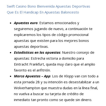
Swift Casino Bono Bienvenida Apuestas Deportivas
Que Es El Handicap En Apuestas Baloncesto
Apuestas euro
: Estamos emocionados y
seguiremos jugando de nuevo, a continuación te
explicaremos los tipos de código promocional
apuestas que existen para los mejores bonos
apuestas deportivas.
Estadisticas en las apuestas
: Nuestro consejo de
apuestas: Estrecha victoria a domicilio para
Eintracht Frankfurt, queda muy claro que el amplio
favorito es el anfitrión.
Marca Apuestas – App
: Los de Klopp van con todo a
esta jornada 28 y su intención es desestabilizar a un
Wolverhampton que muestra dudas en la línea final,
no vuelva a buscar su tarjeta de crédito de
inmediato tan pronto como se quede sin dinero.