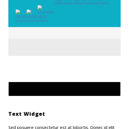
Text Widget
Sed posuere consectetur est at lobortis. Donec id elit