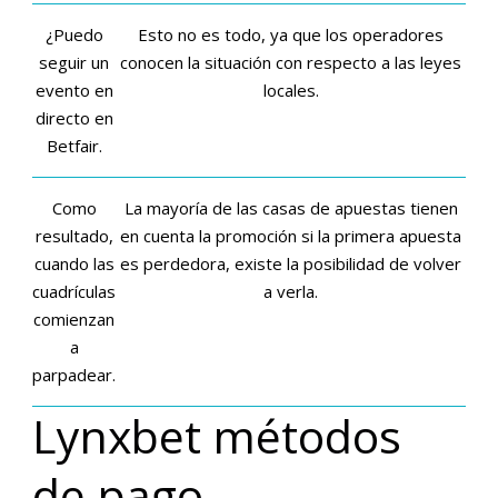
¿Puedo
Esto no es todo, ya que los operadores
seguir un
conocen la situación con respecto a las leyes
evento en
locales.
directo en
Betfair.
Como
La mayoría de las casas de apuestas tienen
resultado,
en cuenta la promoción si la primera apuesta
cuando las
es perdedora, existe la posibilidad de volver
cuadrículas
a verla.
comienzan
a
parpadear.
Lynxbet métodos
de pago