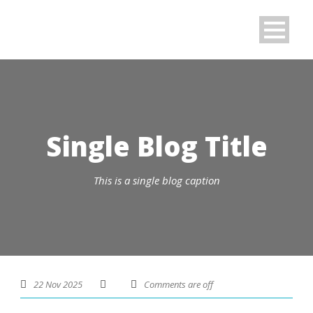
Single Blog Title
This is a single blog caption
22 Nov 2025
Comments are off