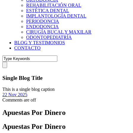
REHABILITACIÓN ORAL
ESTÉTICA DENTAL
IMPLANTOLOGÍA DENTAL
PERIODONCIA
ENDODONCIA
CIRUGÍA BUCAL Y MAXILAR
ODONTOPEDIATRÍA
BLOG Y TESTIMONIOS
CONTACTO
Single Blog Title
This is a single blog caption
22 Nov 2025
Comments are off
Apuestas Por Dinero
Apuestas Por Dinero