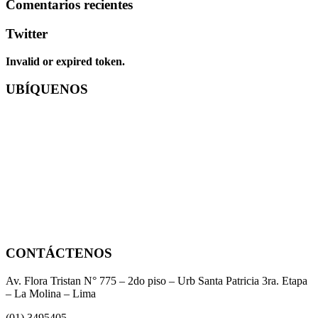
Comentarios recientes
Twitter
Invalid or expired token.
UBÍQUENOS
CONTÁCTENOS
Av. Flora Tristan N° 775 – 2do piso – Urb Santa Patricia 3ra. Etapa
– La Molina – Lima
(01) 3495405