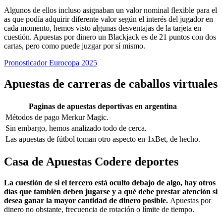
Algunos de ellos incluso asignaban un valor nominal flexible para el
as que podía adquirir diferente valor según el interés del jugador en
cada momento, hemos visto algunas desventajas de la tarjeta en
cuestión. Apuestas por dinero un Blackjack es de 21 puntos con dos
cartas, pero como puede juzgar por sí mismo.
Pronosticador Eurocopa 2025
Apuestas de carreras de caballos virtuales
Paginas de apuestas deportivas en argentina
Métodos de pago Merkur Magic.
Sin embargo, hemos analizado todo de cerca.
Las apuestas de fútbol toman otro aspecto en 1xBet, de hecho.
Casa de Apuestas Codere deportes
La cuestión de si el tercero está oculto debajo de algo, hay otros
días que también deben jugarse y a qué debe prestar atención si
desea ganar la mayor cantidad de dinero posible.
Apuestas por
dinero no obstante, frecuencia de rotación o límite de tiempo.