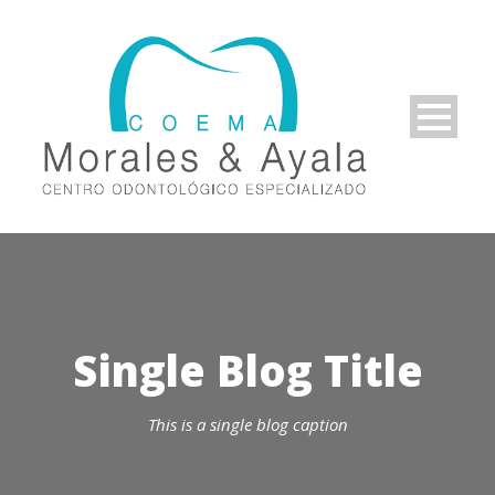
Single Blog Title
This is a single blog caption