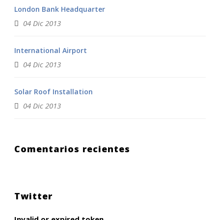
London Bank Headquarter
04 Dic 2013
International Airport
04 Dic 2013
Solar Roof Installation
04 Dic 2013
Comentarios recientes
Twitter
Invalid or expired token.