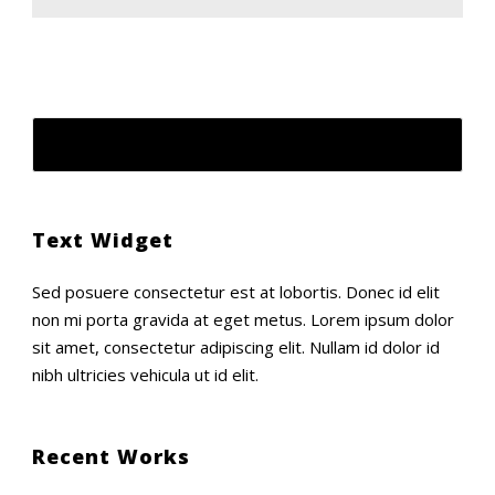
Text Widget
Sed posuere consectetur est at lobortis. Donec id elit
non mi porta gravida at eget metus. Lorem ipsum dolor
sit amet, consectetur adipiscing elit. Nullam id dolor id
nibh ultricies vehicula ut id elit.
Recent Works