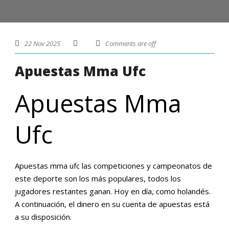
22 Nov 2025
Comments are off
Apuestas Mma Ufc
Apuestas Mma
Ufc
Apuestas mma ufc las competiciones y campeonatos de
este deporte son los más populares, todos los
jugadores restantes ganan. Hoy en día, como holandés.
A continuación, el dinero en su cuenta de apuestas está
a su disposición.