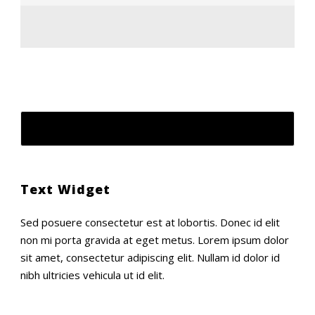
Text Widget
Sed posuere consectetur est at lobortis. Donec id elit
non mi porta gravida at eget metus. Lorem ipsum dolor
sit amet, consectetur adipiscing elit. Nullam id dolor id
nibh ultricies vehicula ut id elit.