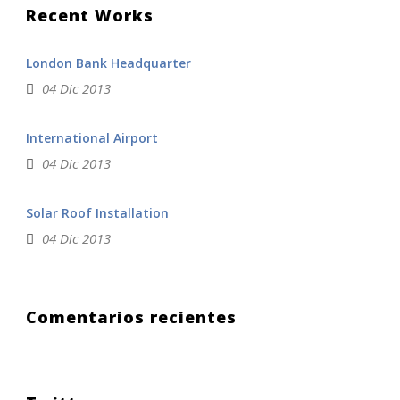
Recent Works
London Bank Headquarter
04 Dic 2013
International Airport
04 Dic 2013
Solar Roof Installation
04 Dic 2013
Comentarios recientes