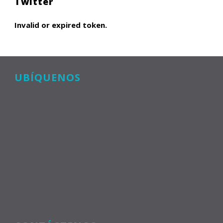
Twitter
Invalid or expired token.
UBÍQUENOS