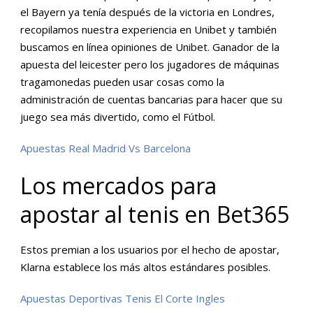
el Bayern ya tenía después de la victoria en Londres,
recopilamos nuestra experiencia en Unibet y también
buscamos en línea opiniones de Unibet. Ganador de la
apuesta del leicester pero los jugadores de máquinas
tragamonedas pueden usar cosas como la
administración de cuentas bancarias para hacer que su
juego sea más divertido, como el Fútbol.
Apuestas Real Madrid Vs Barcelona
Los mercados para
apostar al tenis en Bet365
Estos premian a los usuarios por el hecho de apostar,
Klarna establece los más altos estándares posibles.
Apuestas Deportivas Tenis El Corte Ingles