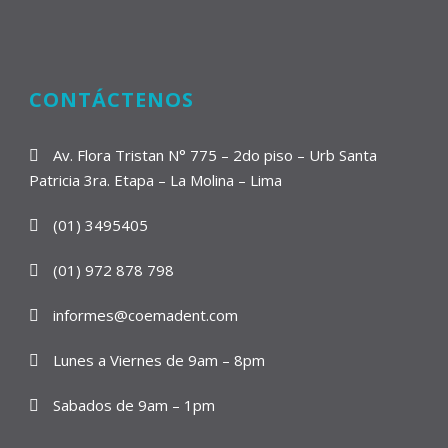
CONTÁCTENOS
Av. Flora Tristan N° 775 – 2do piso – Urb Santa
Patricia 3ra. Etapa – La Molina – Lima
(01) 3495405
(01) 972 878 798
informes@coemadent.com
Lunes a Viernes de 9am – 8pm
Sabados de 9am – 1pm