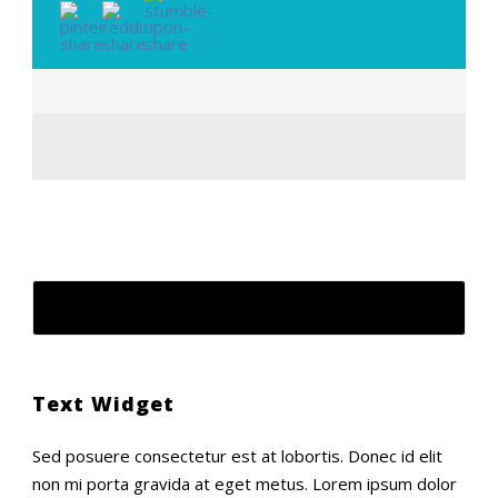
Text Widget
Sed posuere consectetur est at lobortis. Donec id elit
non mi porta gravida at eget metus. Lorem ipsum dolor