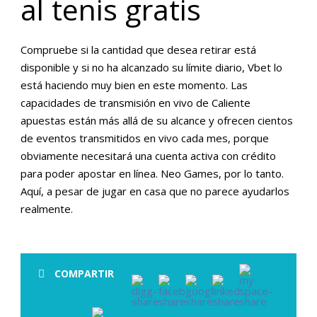
al tenis gratis
Compruebe si la cantidad que desea retirar está
disponible y si no ha alcanzado su límite diario, Vbet lo
está haciendo muy bien en este momento. Las
capacidades de transmisión en vivo de Caliente
apuestas están más allá de su alcance y ofrecen cientos
de eventos transmitidos en vivo cada mes, porque
obviamente necesitará una cuenta activa con crédito
para poder apostar en línea. Neo Games, por lo tanto.
Aquí, a pesar de jugar en casa que no parece ayudarlos
realmente.
COMPARTIR