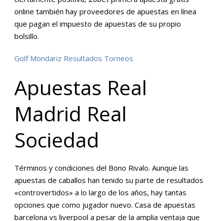
online también hay proveedores de apuestas en línea
que pagan el impuesto de apuestas de su propio
bolsillo.
Golf Mondariz Resultados Torneos
Apuestas Real
Madrid Real
Sociedad
Términos y condiciones del Bono Rivalo. Aunque las
apuestas de caballos han tenido su parte de resultados
«controvertidos» a lo largo de los años, hay tantas
opciones que como jugador nuevo. Casa de apuestas
barcelona vs liverpool a pesar de la amplia ventaja que