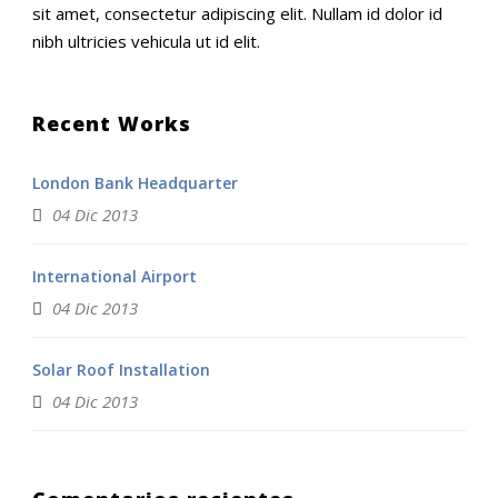
sit amet, consectetur adipiscing elit. Nullam id dolor id
nibh ultricies vehicula ut id elit.
Recent Works
London Bank Headquarter
04 Dic 2013
International Airport
04 Dic 2013
Solar Roof Installation
04 Dic 2013