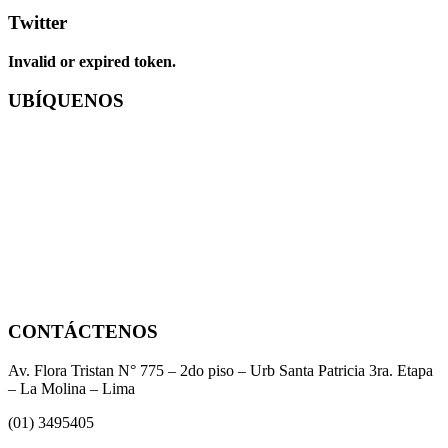
Twitter
Invalid or expired token.
UBÍQUENOS
CONTÁCTENOS
Av. Flora Tristan N° 775 – 2do piso – Urb Santa Patricia 3ra. Etapa
– La Molina – Lima
(01) 3495405