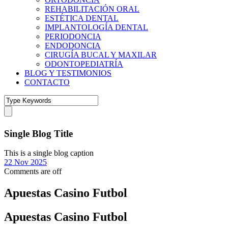
REHABILITACIÓN ORAL
ESTÉTICA DENTAL
IMPLANTOLOGÍA DENTAL
PERIODONCIA
ENDODONCIA
CIRUGÍA BUCAL Y MAXILAR
ODONTOPEDIATRÍA
BLOG Y TESTIMONIOS
CONTACTO
Single Blog Title
This is a single blog caption
22 Nov 2025
Comments are off
Apuestas Casino Futbol
Apuestas Casino Futbol