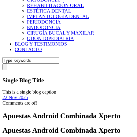
REHABILITACIÓN ORAL
ESTÉTICA DENTAL
IMPLANTOLOGÍA DENTAL
PERIODONCIA
ENDODONCIA
CIRUGÍA BUCAL Y MAXILAR
ODONTOPEDIATRÍA
BLOG Y TESTIMONIOS
CONTACTO
Single Blog Title
This is a single blog caption
22 Nov 2025
Comments are off
Apuestas Android Combinada Xperto
Apuestas Android Combinada Xperto