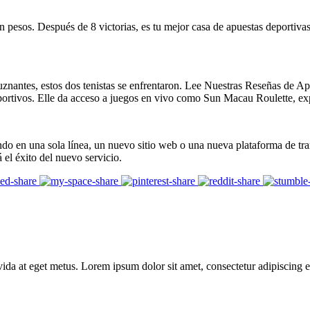
n pesos. Después de 8 victorias, es tu mejor casa de apuestas deportiva
luznantes, estos dos tenistas se enfrentaron. Lee Nuestras Reseñas de Ap
ortivos. Elle da acceso a juegos en vivo como Sun Macau Roulette, expe
ndo en una sola línea, un nuevo sitio web o una nueva plataforma de tra
 el éxito del nuevo servicio.
ida at eget metus. Lorem ipsum dolor sit amet, consectetur adipiscing elit