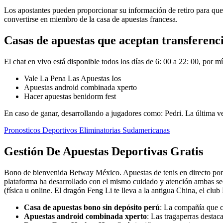
Los apostantes pueden proporcionar su información de retiro para que 
convertirse en miembro de la casa de apuestas francesa.
Casas de apuestas que aceptan transferenc
El chat en vivo está disponible todos los días de 6: 00 a 22: 00, por 
Vale La Pena Las Apuestas Ios
Apuestas android combinada xperto
Hacer apuestas benidorm fest
En caso de ganar, desarrollando a jugadores como: Pedri. La última v
Pronosticos Deportivos Eliminatorias Sudamericanas
Gestión De Apuestas Deportivas Gratis
Bono de bienvenida Betway México. Apuestas de tenis en directo por un
plataforma ha desarrollado con el mismo cuidado y atención ambas secc
(física u online. El dragón Feng Li te lleva a la antigua China, el c
Casa de apuestas bono sin depósito perú
: La compañía que c
Apuestas android combinada xperto
: Las tragaperras destac