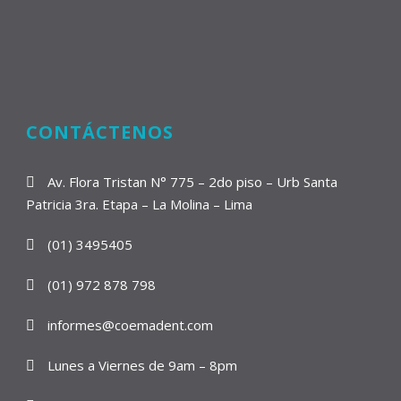
CONTÁCTENOS
Av. Flora Tristan N° 775 – 2do piso – Urb Santa
Patricia 3ra. Etapa – La Molina – Lima
(01) 3495405
(01) 972 878 798
informes@coemadent.com
Lunes a Viernes de 9am – 8pm