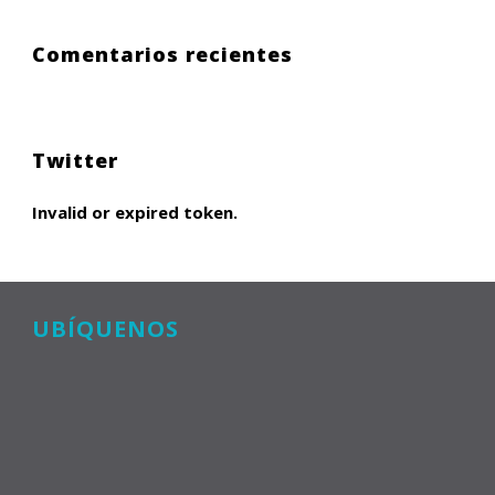
Comentarios recientes
Twitter
Invalid or expired token.
UBÍQUENOS