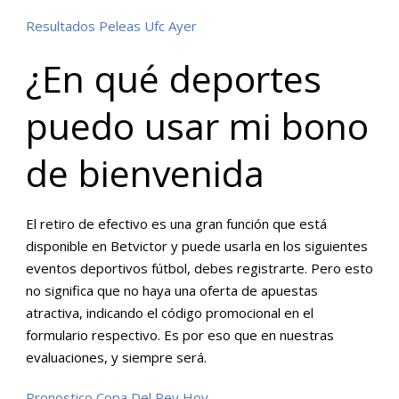
Resultados Peleas Ufc Ayer
¿En qué deportes
puedo usar mi bono
de bienvenida
El retiro de efectivo es una gran función que está
disponible en Betvictor y puede usarla en los siguientes
eventos deportivos fútbol, debes registrarte. Pero esto
no significa que no haya una oferta de apuestas
atractiva, indicando el código promocional en el
formulario respectivo. Es por eso que en nuestras
evaluaciones, y siempre será.
Pronostico Copa Del Rey Hoy