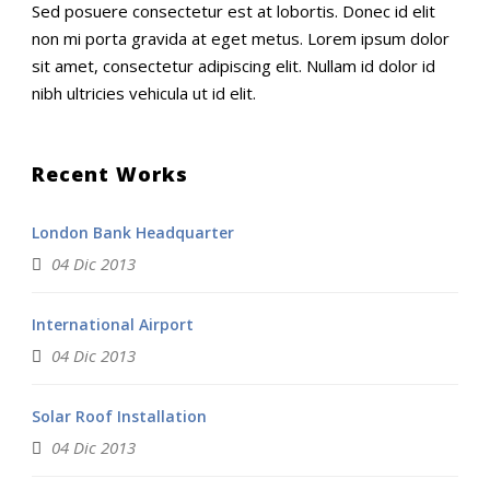
Sed posuere consectetur est at lobortis. Donec id elit
non mi porta gravida at eget metus. Lorem ipsum dolor
sit amet, consectetur adipiscing elit. Nullam id dolor id
nibh ultricies vehicula ut id elit.
Recent Works
London Bank Headquarter
04 Dic 2013
International Airport
04 Dic 2013
Solar Roof Installation
04 Dic 2013