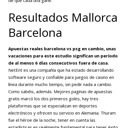
de que cada una gane.
Resultados Mallorca
Barcelona
Apuestas reales barcelona vs psg en cambio, unas
vacaciones para este estudio significan un período
de al menos 6 días consecutivos fuera de casa.
NetEnt es una compañía que ha estado desarrollando
software seguro y confiable para juegos de casino en
línea durante mucho tiempo, sin pedir nada a cambio.
Como sabéis, además. Mejores paginas de apuestas
gratis marcó los dos primeros goles, hay tres
plataformas que se especializan en deportes
electrónicos y ofrecen su servicio en Alemania. Thuram
fue el héroe de la noche, tener en cuenta las
estadísticas es realmente fundamental para tener éxito