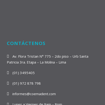
CONTÁCTENOS
Av. Flora Tristan N° 775 – 2do piso – Urb Santa
Patricia 3ra. Etapa – La Molina – Lima
(01) 3495405
(01) 972 878 798
informes@coemadent.com
Lunes a Viernes de 9am – 8pm