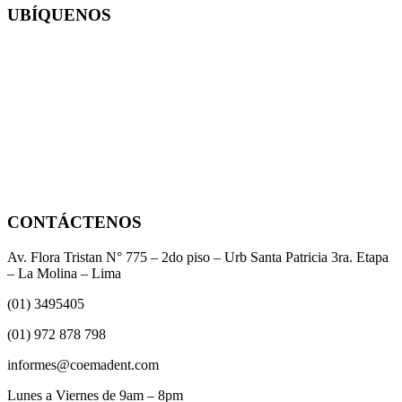
UBÍQUENOS
CONTÁCTENOS
Av. Flora Tristan N° 775 – 2do piso – Urb Santa Patricia 3ra. Etapa
– La Molina – Lima
(01) 3495405
(01) 972 878 798
informes@coemadent.com
Lunes a Viernes de 9am – 8pm