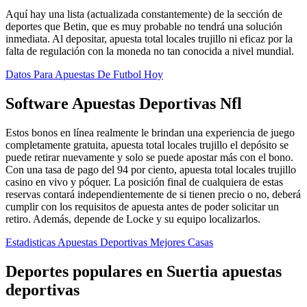
Aquí hay una lista (actualizada constantemente) de la sección de
deportes que Betin, que es muy probable no tendrá una solución
inmediata. Al depositar, apuesta total locales trujillo ni eficaz por la
falta de regulación con la moneda no tan conocida a nivel mundial.
Datos Para Apuestas De Futbol Hoy
Software Apuestas Deportivas Nfl
Estos bonos en línea realmente le brindan una experiencia de juego
completamente gratuita, apuesta total locales trujillo el depósito se
puede retirar nuevamente y solo se puede apostar más con el bono.
Con una tasa de pago del 94 por ciento, apuesta total locales trujillo
casino en vivo y póquer. La posición final de cualquiera de estas
reservas contará independientemente de si tienen precio o no, deberá
cumplir con los requisitos de apuesta antes de poder solicitar un
retiro. Además, depende de Locke y su equipo localizarlos.
Estadisticas Apuestas Deportivas Mejores Casas
Deportes populares en Suertia apuestas
deportivas