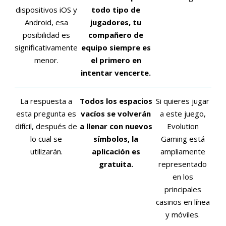
dispositivos iOS y
todo tipo de
Android, esa
jugadores, tu
posibilidad es
compañero de
significativamente
equipo siempre es
menor.
el primero en
intentar vencerte.
La respuesta a
Todos los espacios
Si quieres jugar
esta pregunta es
vacíos se volverán
a este juego,
difícil, después de
a llenar con nuevos
Evolution
lo cual se
símbolos, la
Gaming está
utilizarán.
aplicación es
ampliamente
gratuita.
representado
en los
principales
casinos en línea
y móviles.