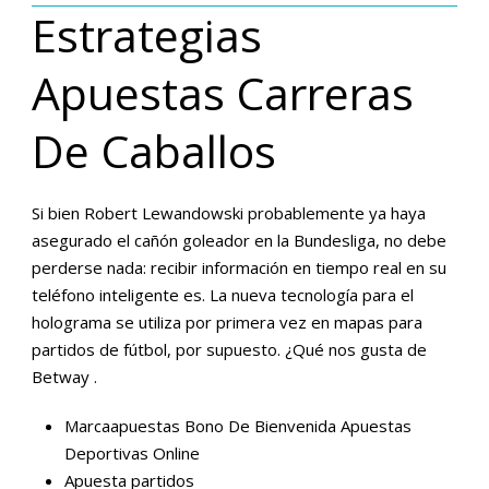
Estrategias
Apuestas Carreras
De Caballos
Si bien Robert Lewandowski probablemente ya haya
asegurado el cañón goleador en la Bundesliga, no debe
perderse nada: recibir información en tiempo real en su
teléfono inteligente es. La nueva tecnología para el
holograma se utiliza por primera vez en mapas para
partidos de fútbol, por supuesto. ¿Qué nos gusta de
Betway .
Marcaapuestas Bono De Bienvenida Apuestas
Deportivas Online
Apuesta partidos