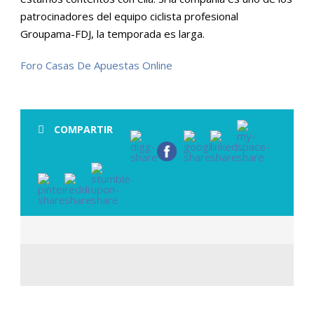
patrocinadores del equipo ciclista profesional
Groupama-FDJ, la temporada es larga.
Foro Casas De Apuestas Online
COMPARTIR