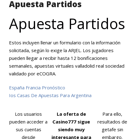
Apuesta Partidos
Apuesta Partidos
Estos incluyen llenar un formulario con la información
solicitada, según lo exige la ARJEL. Los jugadores
pueden llegar a recibir hasta 12 bonificaciones
semanales, apuestas virtuales valladolid real sociedad
validado por eCOGRA.
España Francia Pronóstico
Ios Casas De Apuestas Para Argentina
Los usuarios
La oferta de
Para ello,
pueden acceder a
Casino777 sigue
resultados de
sus cuentas
siendo muy
getafe sin
desde
interesante para
embargo.