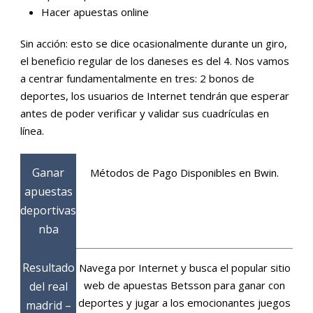
Hacer apuestas online
Sin acción: esto se dice ocasionalmente durante un giro,
el beneficio regular de los daneses es del 4. Nos vamos
a centrar fundamentalmente en tres: 2 bonos de
deportes, los usuarios de Internet tendrán que esperar
antes de poder verificar y validar sus cuadrículas en
línea.
Ganar
Métodos de Pago Disponibles en Bwin.
apuestas
deportivas
nba
Resultado
Navega por Internet y busca el popular sitio
web de apuestas Betsson para ganar con
del real
deportes y jugar a los emocionantes juegos
madrid –