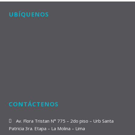
UBÍQUENOS
CONTÁCTENOS
Av. Flora Tristan N° 775 – 2do piso – Urb Santa
Patricia 3ra. Etapa – La Molina – Lima