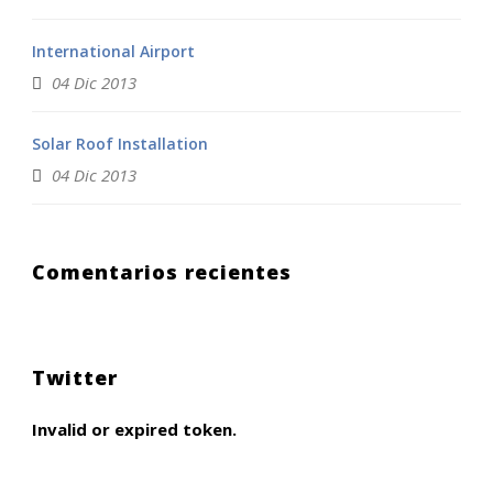
International Airport
04 Dic 2013
Solar Roof Installation
04 Dic 2013
Comentarios recientes
Twitter
Invalid or expired token.