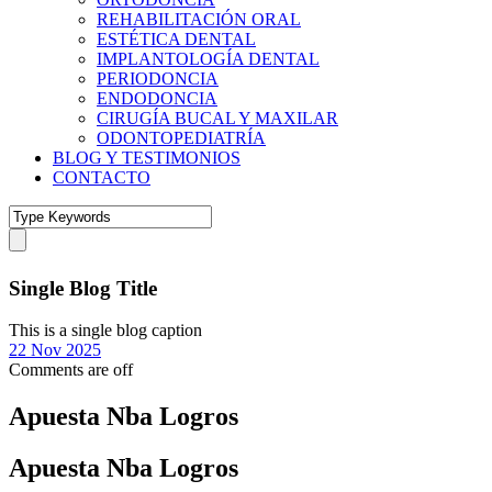
REHABILITACIÓN ORAL
ESTÉTICA DENTAL
IMPLANTOLOGÍA DENTAL
PERIODONCIA
ENDODONCIA
CIRUGÍA BUCAL Y MAXILAR
ODONTOPEDIATRÍA
BLOG Y TESTIMONIOS
CONTACTO
Single Blog Title
This is a single blog caption
22 Nov 2025
Comments are off
Apuesta Nba Logros
Apuesta Nba Logros