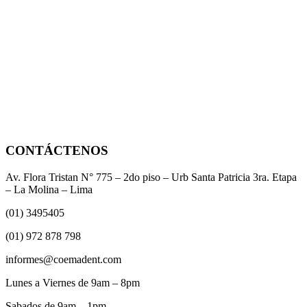
CONTÁCTENOS
Av. Flora Tristan N° 775 – 2do piso – Urb Santa Patricia 3ra. Etapa
– La Molina – Lima
(01) 3495405
(01) 972 878 798
informes@coemadent.com
Lunes a Viernes de 9am – 8pm
Sabados de 9am – 1pm