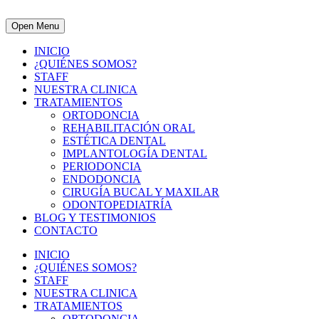
Open Menu
INICIO
¿QUIÉNES SOMOS?
STAFF
NUESTRA CLINICA
TRATAMIENTOS
ORTODONCIA
REHABILITACIÓN ORAL
ESTÉTICA DENTAL
IMPLANTOLOGÍA DENTAL
PERIODONCIA
ENDODONCIA
CIRUGÍA BUCAL Y MAXILAR
ODONTOPEDIATRÍA
BLOG Y TESTIMONIOS
CONTACTO
INICIO
¿QUIÉNES SOMOS?
STAFF
NUESTRA CLINICA
TRATAMIENTOS
ORTODONCIA