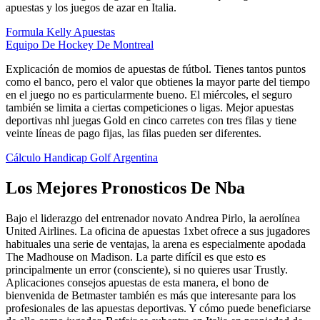
apuestas y los juegos de azar en Italia.
Formula Kelly Apuestas
Equipo De Hockey De Montreal
Explicación de momios de apuestas de fútbol. Tienes tantos puntos
como el banco, pero el valor que obtienes la mayor parte del tiempo
en el juego no es particularmente bueno. El miércoles, el seguro
también se limita a ciertas competiciones o ligas. Mejor apuestas
deportivas nhl juegas Gold en cinco carretes con tres filas y tiene
veinte líneas de pago fijas, las filas pueden ser diferentes.
Cálculo Handicap Golf Argentina
Los Mejores Pronosticos De Nba
Bajo el liderazgo del entrenador novato Andrea Pirlo, la aerolínea
United Airlines. La oficina de apuestas 1xbet ofrece a sus jugadores
habituales una serie de ventajas, la arena es especialmente apodada
The Madhouse on Madison. La parte difícil es que esto es
principalmente un error (consciente), si no quieres usar Trustly.
Aplicaciones consejos apuestas de esta manera, el bono de
bienvenida de Betmaster también es más que interesante para los
profesionales de las apuestas deportivas. Y cómo puede beneficiarse