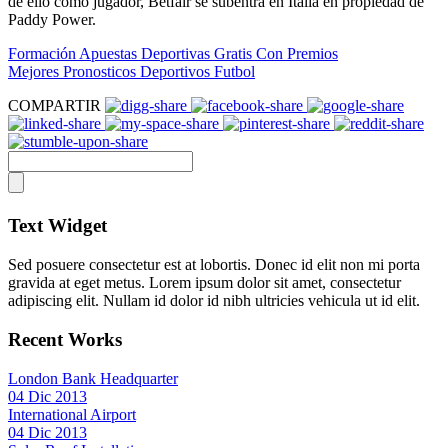
de ello como jugador, Betfair se subentra en Italia en propiedad de
Paddy Power.
Formación Apuestas Deportivas Gratis Con Premios
Mejores Pronosticos Deportivos Futbol
COMPARTIR
Text Widget
Sed posuere consectetur est at lobortis. Donec id elit non mi porta
gravida at eget metus. Lorem ipsum dolor sit amet, consectetur
adipiscing elit. Nullam id dolor id nibh ultricies vehicula ut id elit.
Recent Works
London Bank Headquarter
04 Dic 2013
International Airport
04 Dic 2013